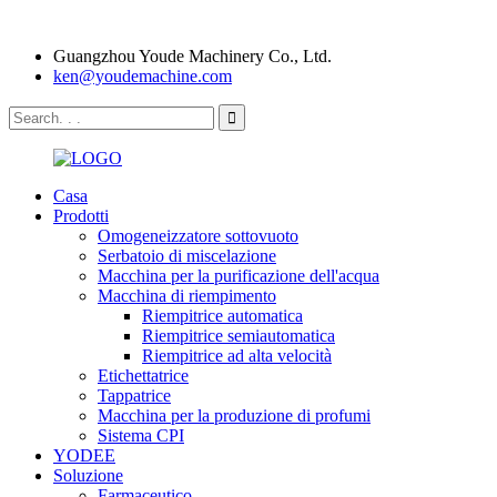
Guangzhou Youde Machinery Co., Ltd.
ken@youdemachine.com
Casa
Prodotti
Omogeneizzatore sottovuoto
Serbatoio di miscelazione
Macchina per la purificazione dell'acqua
Macchina di riempimento
Riempitrice automatica
Riempitrice semiautomatica
Riempitrice ad alta velocità
Etichettatrice
Tappatrice
Macchina per la produzione di profumi
Sistema CPI
YODEE
Soluzione
Farmaceutico