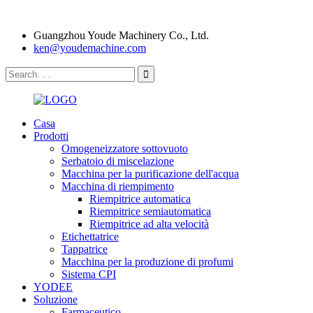
Guangzhou Youde Machinery Co., Ltd.
ken@youdemachine.com
Casa
Prodotti
Omogeneizzatore sottovuoto
Serbatoio di miscelazione
Macchina per la purificazione dell'acqua
Macchina di riempimento
Riempitrice automatica
Riempitrice semiautomatica
Riempitrice ad alta velocità
Etichettatrice
Tappatrice
Macchina per la produzione di profumi
Sistema CPI
YODEE
Soluzione
Farmaceutico