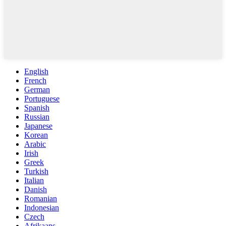
English
French
German
Portuguese
Spanish
Russian
Japanese
Korean
Arabic
Irish
Greek
Turkish
Italian
Danish
Romanian
Indonesian
Czech
Afrikaans