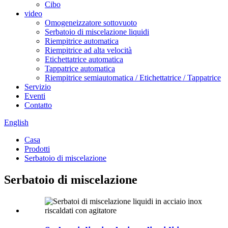
Cibo
video
Omogeneizzatore sottovuoto
Serbatoio di miscelazione liquidi
Riempitrice automatica
Riempitrice ad alta velocità
Etichettatrice automatica
Tappatrice automatica
Riempitrice semiautomatica / Etichettatrice / Tappatrice
Servizio
Eventi
Contatto
English
Casa
Prodotti
Serbatoio di miscelazione
Serbatoio di miscelazione