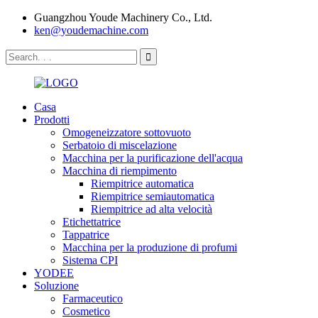
Guangzhou Youde Machinery Co., Ltd.
ken@youdemachine.com
Casa
Prodotti
Omogeneizzatore sottovuoto
Serbatoio di miscelazione
Macchina per la purificazione dell'acqua
Macchina di riempimento
Riempitrice automatica
Riempitrice semiautomatica
Riempitrice ad alta velocità
Etichettatrice
Tappatrice
Macchina per la produzione di profumi
Sistema CPI
YODEE
Soluzione
Farmaceutico
Cosmetico