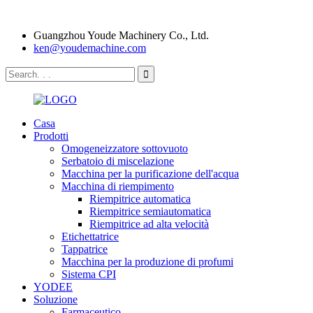
Guangzhou Youde Machinery Co., Ltd.
ken@youdemachine.com
Casa
Prodotti
Omogeneizzatore sottovuoto
Serbatoio di miscelazione
Macchina per la purificazione dell'acqua
Macchina di riempimento
Riempitrice automatica
Riempitrice semiautomatica
Riempitrice ad alta velocità
Etichettatrice
Tappatrice
Macchina per la produzione di profumi
Sistema CPI
YODEE
Soluzione
Farmaceutico