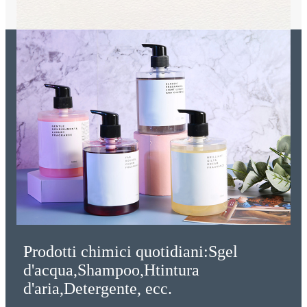
Prodotti chimici quotidiani:
S
gel
d'acqua,
S
hampoo,
H
tintura
d'aria,
D
etergente, ecc.