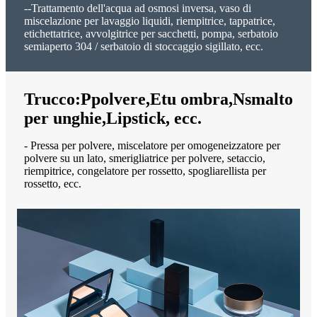
--Trattamento dell'acqua ad osmosi inversa, vaso di
miscelazione per lavaggio liquidi, riempitrice, tappatrice,
etichettatrice, avvolgitrice per sacchetti, pompa, serbatoio
semiaperto 304 / serbatoio di stoccaggio sigillato, ecc.
Trucco:
P
polvere,
E
tu ombra,
N
smalto
per unghie,
L
ipstick, ecc.
- Pressa per polvere, miscelatore per omogeneizzatore per
polvere su un lato, smerigliatrice per polvere, setaccio,
riempitrice, congelatore per rossetto, spogliarellista per
rossetto, ecc.