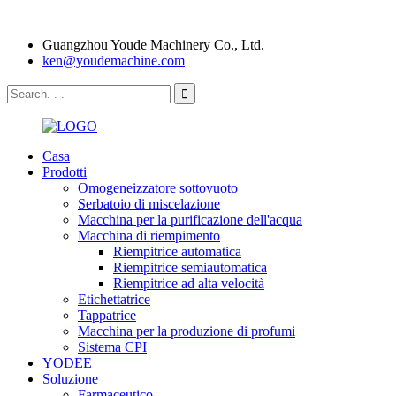
Guangzhou Youde Machinery Co., Ltd.
ken@youdemachine.com
Casa
Prodotti
Omogeneizzatore sottovuoto
Serbatoio di miscelazione
Macchina per la purificazione dell'acqua
Macchina di riempimento
Riempitrice automatica
Riempitrice semiautomatica
Riempitrice ad alta velocità
Etichettatrice
Tappatrice
Macchina per la produzione di profumi
Sistema CPI
YODEE
Soluzione
Farmaceutico